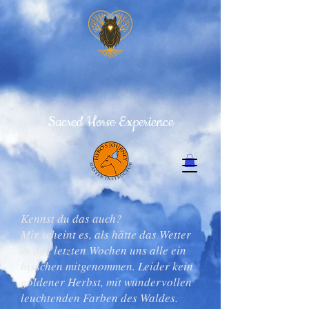
Sacred Horse Experience
Kennst du das auch?
Mir scheint es, als hätte das Wetter
in den letzten Wochen uns alle ein
bisschen mitgenommen. Leider kein
goldener Herbst, mit wundervollen
leuchtenden Farben des Waldes.