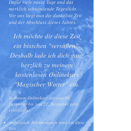
Dafür viele nasse Tage und das
merklich schwindende Tageslicht.
Vor uns liegt nun die dunkelste Zeit
und der Abschluss dieses Jahres.
Ich möchte dir diese Zeit
ein bisschen "versüßen".
Deshalb lade ich dich ganz
herzlich zu meinem
kostenlosen Onlinekurs
"Magischer Winter" ein.
In diesem Onlinekurs der vom 08.
Dezember bis zum 22. Dezember geht,
erhältst du:
umfassende Informationen rund um diese
Zeit