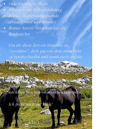
viele praktische Tipps
Übungen zur Selbsterfahrung
Bonus: Wintersonnenwende
(Hintergrund und Rituale)
Bonus: kurzer Vorschau auf die
Rauhnächte
Um dir diese Zeit ein bisschen zu
"versüßen", dich gut von dem alten Jahr
zu verabschieden und somit auch auf die
Wintersonnenwende sowie die
Rauhnächte umfassend vorzubereiten.
Entscheide dich jetzt dazu und du kannst
dabei zusehen, wie du dich in den
nächsten Wochen weiterentwickeln wirst.
Ich freue mich auf Dich!