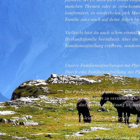
manchen Themen oder in zwischenmen
konfrontiert, es wiederholen sich Mu
Familie oder auch auf deine Arbeit b
Vielleicht hast du auch schon einmal 
Herkunftsfamilie beeinflusst. Aber d
Familienaufstellung erfahren, sondern
Unsere Familienaufstellungen mit Pfe
Durch eine Familienaufstellung mit Pf
in deiner Familie zu erkennen.
Die Pferde spielen dabei eine besonder
Beziehungen besser zu verstehen. Die
geben, das uns bei der Lösung unsere
Vielleicht leidest du unter Beziehung
Familienaufstellungen mit Pferden kön
Wir verstehen, dass der Gedanke an e