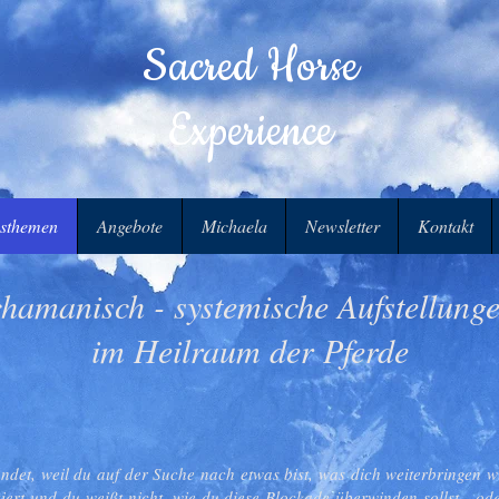
Sacred Horse
Experience
sthemen
Angebote
Michaela
Newsletter
Kontakt
hamanisch - systemische Aufstellun
im Heilraum der Pferde
elandet, weil du auf der Suche nach etwas bist, was dich weiterbringen
kiert und du weißt nicht, wie du diese Blockade überwinden sollst - oder