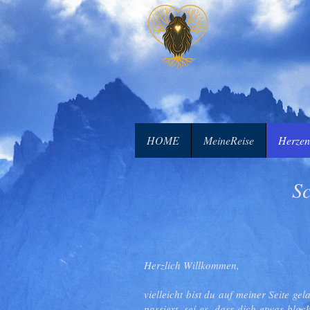
HOME
MeineReise
Herzen
Sc
Herzlich Willkommen,
vielleicht bist du auf meiner Seite g
passiert, sei es, dass dich etwas bloc