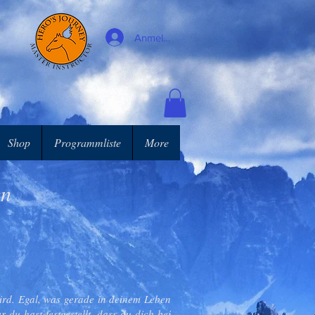
Anmelden
Shop
Programmliste
More
gen
 wird. Egal, was gerade in deinem Leben
 du hast festgestellt, dass du dich bei