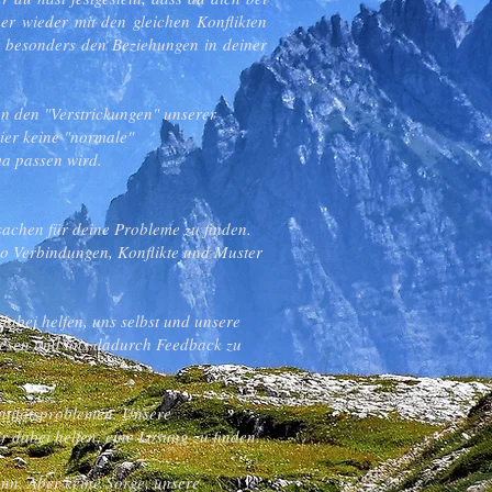
r wieder mit den gleichen Konflikten
nz besonders den Beziehungen in deiner
on den "Verstrickungen" unserer
ier keine "normale"
ma passen wird.
sachen für deine Probleme zu finden.
 so Verbindungen, Konflikte und Muster
dabei helfen, uns selbst und unsere
 lesen und uns dadurch Feedback zu
entitätsproblemen. Unsere
 dabei helfen, eine Lösung zu finden.
ann. Aber keine Sorge, unsere