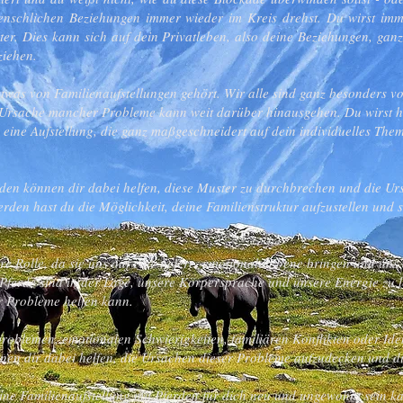
schlichen Beziehungen immer wieder im Kreis drehst. Du wirst imme
ster. Dies kann sich auf dein Privatleben, also deine Beziehungen, ga
eziehen.
etwas von Familienaufstellungen gehört. Wir alle sind ganz besonders v
ie Ursache mancher Probleme kann weit darüber hinausgehen. Du wirst h
 eine Aufstellung, die ganz maßgeschneidert auf dein individuelles The
rden können dir dabei helfen, diese Muster zu durchbrechen und die Ur
erden hast du die Möglichkeit, deine Familienstruktur aufzustellen und
e Rolle, da sie uns auf eine tiefere, emotionale Ebene bringen und uns 
 Pferde sind in der Lage, unsere Körpersprache und unsere Energie zu
r Probleme helfen kann.
sproblemen, emotionalen Schwierigkeiten, familiären Konflikten oder Id
nen dir dabei helfen, die Ursachen dieser Probleme aufzudecken und dir
ine Familienaufstellung mit Pferden für dich neu und ungewohnt sein k